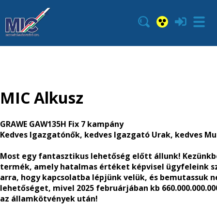
MIC Alkusz
GRAWE GAW135H Fix 7 kampány
Kedves Igazgatónők, kedves Igazgató Urak, kedves Mu
Most egy fantasztikus lehetőség előtt állunk! Kezünk
termék, amely hatalmas értéket képvisel ügyfeleink s
arra, hogy kapcsolatba lépjünk velük, és bemutassuk n
lehetőséget, mivel 2025 februárjában kb 660.000.000.000
az államkötvények után!