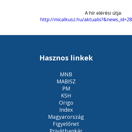
A hír elérési útja:
http://micalkusz.hu/aktualis?&news_id=2
Hasznos linkek
MNB
MABISZ
PM
KSH
Origo
Index
Magyarország
Figyelőnet
Privátbankár