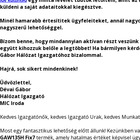
Ide kattintva
egy minta levelet tudtok letölteni, amit az
küldeni a saját adataitokkal kiegésztve.
Minél hamarabb értesítitek ügyfeleiteket, annál nagyo
nagyszerű lehetőséggel.
Bízom benne, hogy mindannyian aktívan részt veszünk
együtt kihozzuk belőle a legtöbbet! Ha bármilyen kérd
Gábor Hálózat Igazgatóhoz bizalommal.
Hajrá, sok sikert mindenkinek!
Üdvözlettel,
Dévai Gábor
Hálózat Igazgató
MIC Iroda
Kedves Igazgatónők, kedves Igazgató Urak, kedves Munkat
Most egy fantasztikus lehetőség előtt állunk! Kezünkben v
GAW135H
Fix7
termék, amely hatalmas értéket képvisel ügy