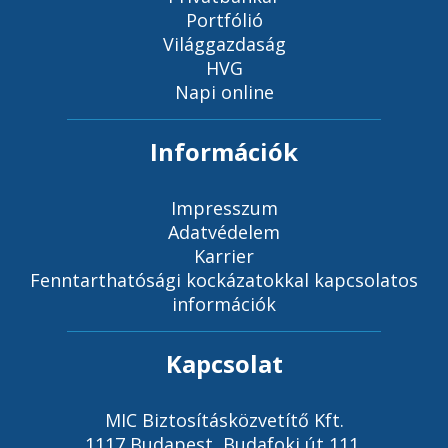
Portfólió
Világgazdaság
HVG
Napi online
Információk
Impresszum
Adatvédelem
Karrier
Fenntarthatósági kockázatokkal kapcsolatos
információk
Kapcsolat
MIC Biztosításközvetítő Kft.
1117 Budapest, Budafoki út 111.