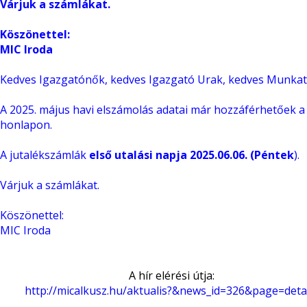
Várjuk a számlákat.
Köszönettel:
MIC Iroda
Kedves Igazgatónők, kedves Igazgató Urak, kedves Munkat
A 2025. május havi elszámolás adatai már hozzáférhetőek a
honlapon.
A jutalékszámlák
első utalási napja 2025.06.06. (Péntek
).
Várjuk a számlákat.
Köszönettel:
MIC Iroda
A hír elérési útja:
http://micalkusz.hu/aktualis?&news_id=326&page=deta