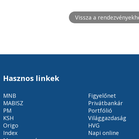
Vissza a rendezvényekh
Hasznos linkek
MNB
Figyelőnet
MABISZ
Privátbankár
PM
Portfólió
KSH
Világgazdaság
Origo
HVG
Index
Napi online