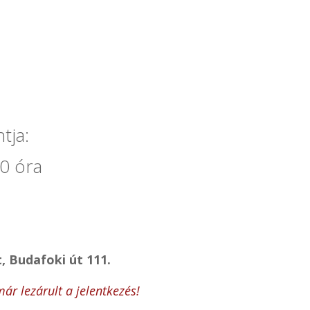
tja:
0 óra
, Budafoki út 111.
ár lezárult a jelentkezés!