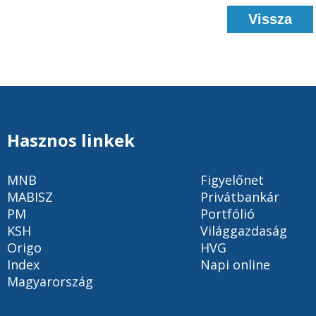
Vissza
Hasznos linkek
MNB
Figyelőnet
MABISZ
Privátbankár
PM
Portfólió
KSH
Világgazdaság
Origo
HVG
Index
Napi online
Magyarország