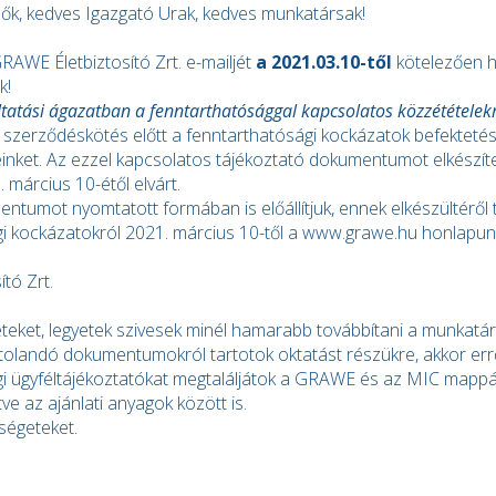
ők, kedves Igazgató Urak, kedves munkatársak!
AWE Életbiztosító Zrt. e-mailjét
a 2021.03.10-től
kötelezően h
k!
ltatási ágazatban a fenntarthatósággal kapcsolatos közzététele
a szerződéskötés előtt a fenntarthatósági kockázatok befektetése
inket. Az ezzel kapcsolatos tájékoztató dokumentumot elkészít
 március 10-étől elvárt.
entumot nyomtatott formában is előállítjuk, ennek elkészültéről 
i kockázatokról 2021. március 10-től a www.grawe.hu honlapunk
tó Zrt.
et, legyetek szivesek minél hamarabb továbbítani a munkatársaito
tolandó dokumentumokról tartotok oktatást részükre, akkor err
i ügyféltájékoztatókat megtaláljátok a GRAWE és az MIC mappák
tve az ajánlati anyagok között is.
ségeteket.