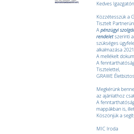
Kedves Igazgatón
Közzétesszük a GR
Tisztelt Partnerün
A
pénzügyi szolgá
rendelet
szerinti 
szükséges ügyfele
alkalmazása 2021.
A mellékelt dokum
A fenntarthatóság
Tisztelettel,
GRAWE Életbiztosí
Megkérünk bennetek
az ajánlathoz csa
A fenntarthatóság
mappákban is, ille
Köszönjük a segít
MIC Iroda