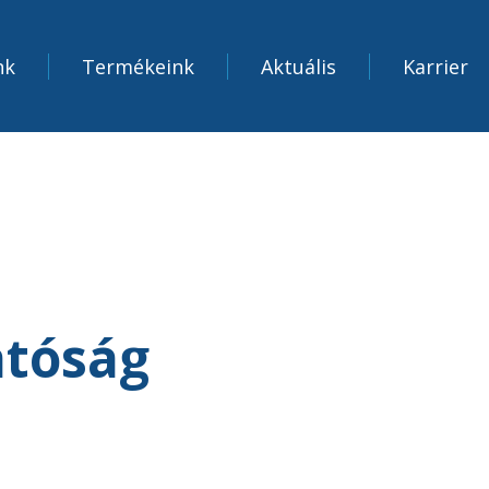
nk
Termékeink
Aktuális
Karrier
atóság