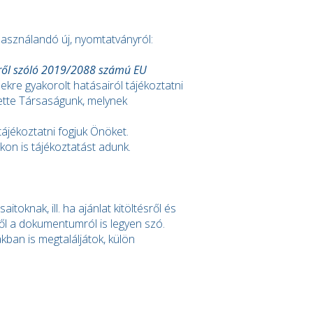
asználandó új, nyomtatványról:
kről szóló 2019/2088 számú EU
kre gyakorolt hatásairól tájékoztatni
ette Társaságunk, melynek
tájékoztatni fogjuk Önöket.
on is tájékoztatást adunk.
knak, ill. ha ajánlat kitöltésről és
ől a dokumentumról is legyen szó.
ban is megtaláljátok, külön