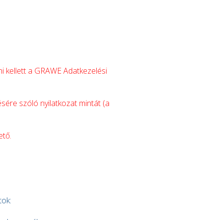
ni kellett a GRAWE Adatkezelési
ére szóló nyilatkozat mintát (a
ető.
tok: