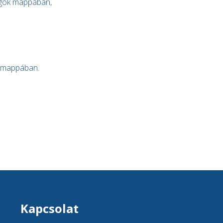
ok mappában,
 mappában.
Kapcsolat