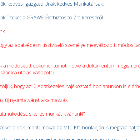
ők, kedves Igazgató Urak, kedves Munkatársak,
ak Titeket a GRAWE Életbiztosító Zrt. kéréséről:
nk!
 hogy az adatvédelmi tisztviselő személye megváltozott, módosíta
ük a módosított dokumentumot, illetve a dokumentum megismerés
számra utalás változott).
zöljük, hogy az új Adatkezelési tájékoztató honlapunkon is elérh
az új nyomtatványt alkalmazzák!
ttműködést, sikeres munkát kívánunk!"
eket a dokumentumokat az MIC Kft. honlapján is megtalálhatjá