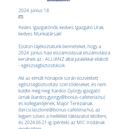
2024. június 18.
Kedes Igazgatónők, kedves Igazgató Urak,
kedves Munkatársak!
Ezúton tájékoztatunk benneteket, hogy a
2024. június havi elszámolással elszámolásra
kerülnek az - ALLIANZ által jutalékkal ellátott
- egészségbiztosítások.
Aki az elmúlt hónapok során közvetített
egészségbiztosítási szerződéseket, és nem
küldte még meg Kardos György igazgató
úrnak (kardos.gyorgy@bonus-cafeteria.hu)
és kolleganőjének, Major Teréziának
(tercsi.laszlone@bonus-cafeteria.hu), az
legyen szives a melléklet táblázatot kitölteni,
és 2024.06.21-ig (péntek) az MIC Irodának
megküldeni.