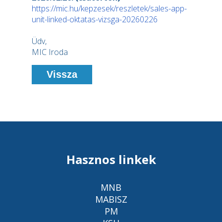
https://mic.hu/kepzesek/reszletek/sales-app-
unit-linked-oktatas-vizsga-20260226
Üdv,
MIC Iroda
Vissza
Hasznos linkek
MNB
MABISZ
PM