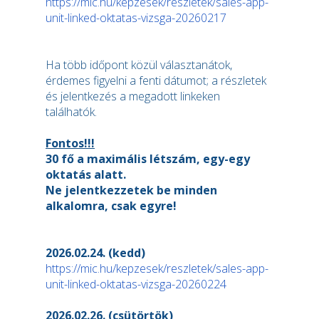
https://mic.hu/kepzesek/reszletek/sales-app-
unit-linked-oktatas-vizsga-20260217
Ha több időpont közül választanátok,
érdemes figyelni a fenti dátumot; a részletek
és jelentkezés a megadott linkeken
találhatók.
Fontos!!!
30 fő a maximális létszám, egy-egy
oktatás alatt.
Ne jelentkezzetek be minden
alkalomra, csak egyre!
2026.02.24. (kedd)
https://mic.hu/kepzesek/reszletek/sales-app-
unit-linked-oktatas-vizsga-20260224
2026.02.26. (csütörtök)