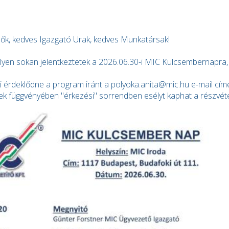
ők, kedves Igazgató Urak, kedves Munkatársak!
ilyen sokan jelentkeztetek a 2026.06.30-i MIC Kulcsembernapr
 érdeklődne a program iránt a polyoka.anita@mic.hu e-mail címe
ek függvényében "érkezési" sorrendben esélyt kaphat a részvét