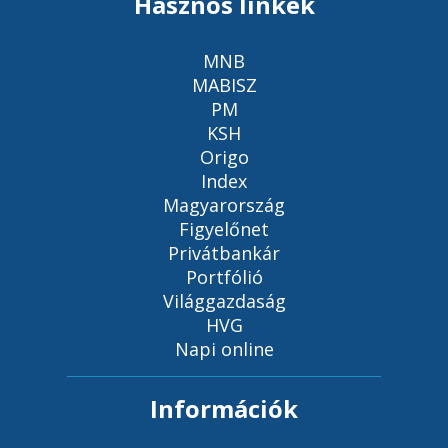
Hasznos linkek
MNB
MABISZ
PM
KSH
Origo
Index
Magyarország
Figyelőnet
Privátbankár
Portfólió
Világgazdaság
HVG
Napi online
Információk